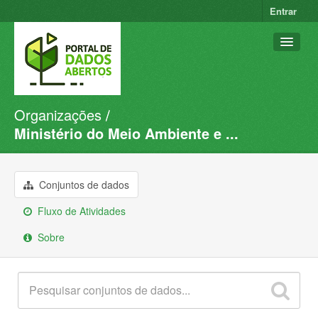
Entrar
Organizações
Conjuntos de dados
Ministério do Meio Ambiente e ...
Organizações
Grupos
Conjuntos de dados
Sobre
Fluxo de Atividades
Sobre