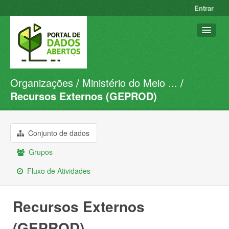
Entrar
Organizações
Ministério do Meio ...
Conjuntos de dados
Recursos Externos (GEPROD)
Organizações
Grupos
Conjunto de dados
Sobre
Grupos
Fluxo de Atividades
Recursos Externos
(GEPROD)