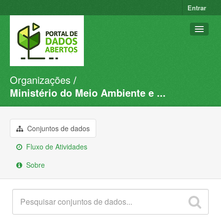
Entrar
Organizações
Conjuntos de dados
Ministério do Meio Ambiente e ...
Organizações
Grupos
Conjuntos de dados
Sobre
Fluxo de Atividades
Sobre