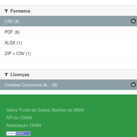
Formatos
CSV (8)
PDF (8)
XLSX (1)
ZIP + CSV (1)
Licenças
Creative Commons At... (8)
Sobre Portal de Dados Abertos do MMA:
API do CKAN
Associação CKAN