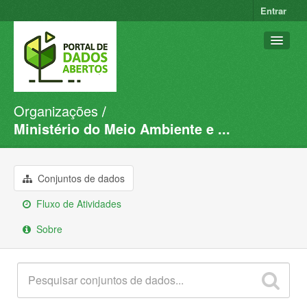
Entrar
Organizações
Conjuntos de dados
Ministério do Meio Ambiente e ...
Organizações
Grupos
Conjuntos de dados
Sobre
Fluxo de Atividades
Sobre