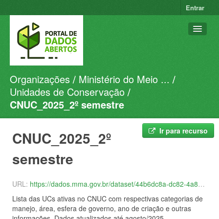
Entrar
Organizações
Ministério do Meio ...
Conjuntos de dados
Unidades de Conservação
Organizações
CNUC_2025_2º semestre
Grupos
Sobre
Ir para recurso
CNUC_2025_2º
semestre
URL:
https://dados.mma.gov.br/dataset/44b6dc8a-dc82-4a84-8d95-1b0da7c85dac/resource/a6e0d1ca-b589-499f-ad48-0c3ee9fb7de1/download/cnuc_2025_08.csv
Lista das UCs ativas no CNUC com respectivas categorias de
manejo, área, esfera de governo, ano de criação e outras
informações. Dados atualizados até agosto/2025.