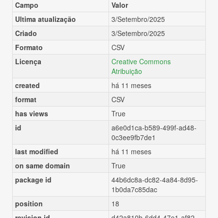
Campo
Valor
Ultima atualização
3/Setembro/2025
Criado
3/Setembro/2025
Formato
CSV
Licença
Creative Commons
Atribuição
created
há 11 meses
format
CSV
has views
True
id
a6e0d1ca-b589-499f-ad48-
0c3ee9fb7de1
last modified
há 11 meses
on same domain
True
package id
44b6dc8a-dc82-4a84-8d95-
1b0da7c85dac
position
18
revision id
d42a810b-6dd4-47e1-af82-