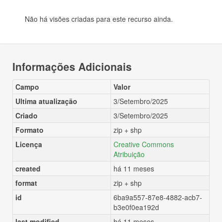
Não há visões criadas para este recurso ainda.
Informações Adicionais
Campo
Valor
Ultima atualização
3/Setembro/2025
Criado
3/Setembro/2025
Formato
zip + shp
Licença
Creative Commons
Atribuição
created
há 11 meses
format
zip + shp
id
6ba9a557-87e8-4882-acb7-
b3e0f0ea192d
last modified
há 11 meses