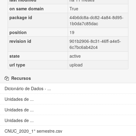
on same domain
True
package id
44b6dc8a-dc82-4a84-8d95-
1b0da7c85dac
position
19
revision id
901b2906-8c31-46ff-a4e5-
6c7bc6ab42c4
state
active
url type
upload
Recursos
Dicionário de Dados - ...
Unidades de ...
Unidades de ...
Unidades de ...
CNUC_2020_1° semestre.csv