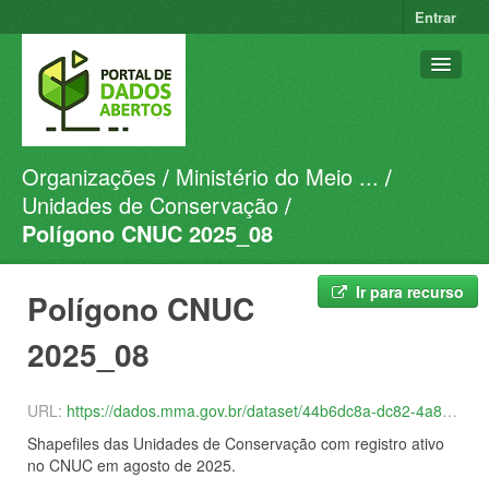
Entrar
Organizações
Ministério do Meio ...
Conjuntos de dados
Unidades de Conservação
Organizações
Polígono CNUC 2025_08
Grupos
Sobre
Ir para recurso
Polígono CNUC
2025_08
URL:
https://dados.mma.gov.br/dataset/44b6dc8a-dc82-4a84-8d95-1b0da7c85dac/resource/6ba9a557-87e8-4882-acb7-b3e0f0ea192d/download/shp_cnuc_2025_08.zip
Shapefiles das Unidades de Conservação com registro ativo
no CNUC em agosto de 2025.