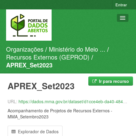
Entrar
Organizações
Ministério do Meio ...
Conjuntos de dados
Recursos Externos (GEPROD)
Organizações
APREX_Set2023
Grupos
Sobre
Ir para recurso
APREX_Set2023
URL:
https://dados.mma.gov.br/dataset/d1cce4eb-da40-4842-a536-86a698b577b9/resource/7929d133-91c0-47be-9e6e-61ea2898422f/download/pres_dados_setembro2023.csv
Acompanhamento de Projetos de Recursos Externos -
MMA_Setembro2023
Explorador de Dados