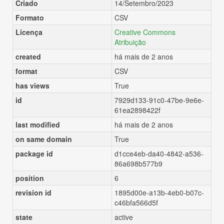
Criado
14/Setembro/2023
Formato
CSV
Licença
Creative Commons
Atribuição
created
há mais de 2 anos
format
CSV
has views
True
id
7929d133-91c0-47be-9e6e-
61ea2898422f
last modified
há mais de 2 anos
on same domain
True
package id
d1cce4eb-da40-4842-a536-
86a698b577b9
position
6
revision id
1895d00e-a13b-4eb0-b07c-
c46bfa566d5f
state
active