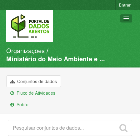
Entrar
Organizações
Conjuntos de dados
Ministério do Meio Ambiente e ...
Organizações
Grupos
Conjuntos de dados
Sobre
Fluxo de Atividades
Sobre