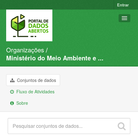
Entrar
Organizações
Conjuntos de dados
Ministério do Meio Ambiente e ...
Organizações
Grupos
Conjuntos de dados
Sobre
Fluxo de Atividades
Sobre