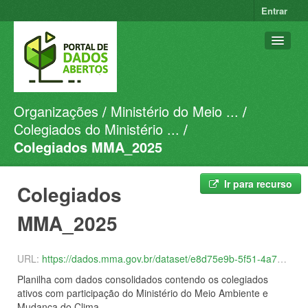
Entrar
Organizações
Ministério do Meio ...
Conjuntos de dados
Colegiados do Ministério ...
Organizações
Colegiados MMA_2025
Grupos
Sobre
Ir para recurso
Colegiados
MMA_2025
URL:
https://dados.mma.gov.br/dataset/e8d75e9b-5f51-4a71-973f-ed599fe6d26d/resource/87911af1-0d7c-45d5-a6f8-f03d708058e9/download/colegiados-dados-abertos-19.09.2025.csv
Planilha com dados consolidados contendo os colegiados
ativos com participação do Ministério do Meio Ambiente e
Mudança do Clima.