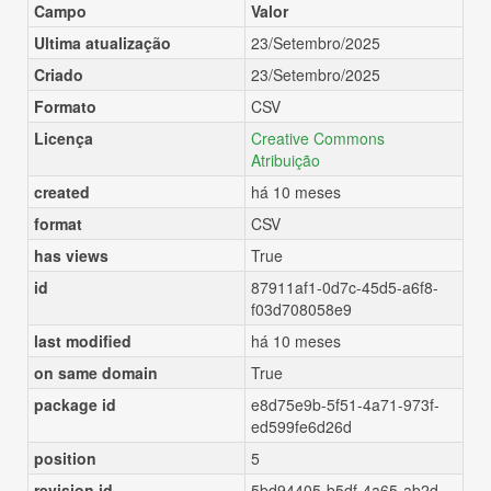
Campo
Valor
Ultima atualização
23/Setembro/2025
Criado
23/Setembro/2025
Formato
CSV
Licença
Creative Commons
Atribuição
created
há 10 meses
format
CSV
has views
True
id
87911af1-0d7c-45d5-a6f8-
f03d708058e9
last modified
há 10 meses
on same domain
True
package id
e8d75e9b-5f51-4a71-973f-
ed599fe6d26d
position
5
revision id
5bd94405-b5df-4a65-ab2d-