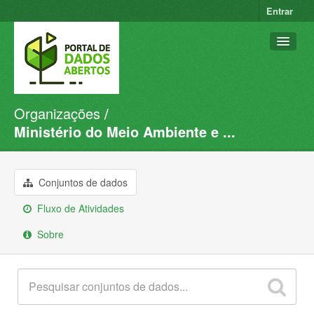
Entrar
Organizações
Conjuntos de dados
Ministério do Meio Ambiente e ...
Organizações
Grupos
Conjuntos de dados
Sobre
Fluxo de Atividades
Sobre