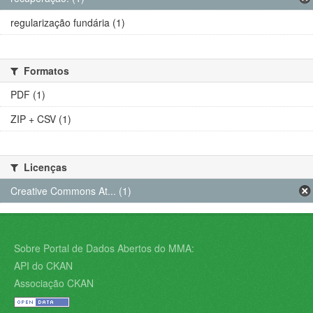
regularização fundária (1)
Formatos
PDF (1)
ZIP + CSV (1)
Licenças
Creative Commons At... (1)
Sobre Portal de Dados Abertos do MMA:
API do CKAN
Associação CKAN