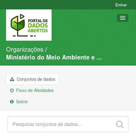
Entrar
Organizações
Conjuntos de dados
Ministério do Meio Ambiente e ...
Organizações
Grupos
Conjuntos de dados
Sobre
Fluxo de Atividades
Sobre