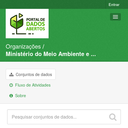
Entrar
Organizações
Conjuntos de dados
Ministério do Meio Ambiente e ...
Organizações
Grupos
Conjuntos de dados
Sobre
Fluxo de Atividades
Sobre