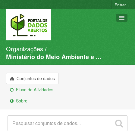
Entrar
Organizações
Conjuntos de dados
Ministério do Meio Ambiente e ...
Organizações
Grupos
Conjuntos de dados
Sobre
Fluxo de Atividades
Sobre