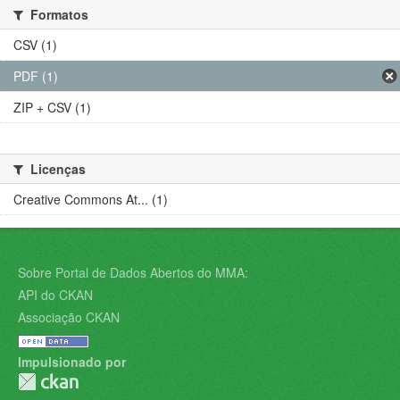
Formatos
CSV (1)
PDF (1)
ZIP + CSV (1)
Licenças
Creative Commons At... (1)
Sobre Portal de Dados Abertos do MMA:
API do CKAN
Associação CKAN
Impulsionado por