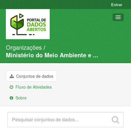
Entrar
Organizações
Conjuntos de dados
Ministério do Meio Ambiente e ...
Organizações
Grupos
Conjuntos de dados
Sobre
Fluxo de Atividades
Sobre