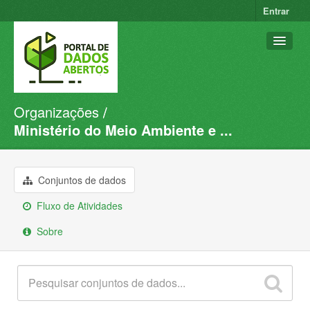
Entrar
Organizações
Conjuntos de dados
Ministério do Meio Ambiente e ...
Organizações
Grupos
Conjuntos de dados
Sobre
Fluxo de Atividades
Sobre