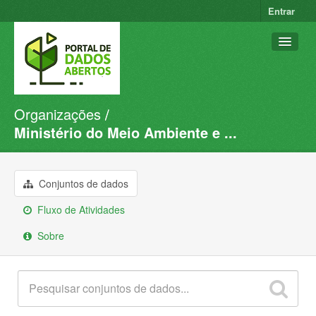
Entrar
Organizações
Conjuntos de dados
Ministério do Meio Ambiente e ...
Organizações
Grupos
Conjuntos de dados
Sobre
Fluxo de Atividades
Sobre