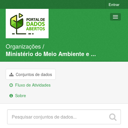
Entrar
Organizações
Conjuntos de dados
Ministério do Meio Ambiente e ...
Organizações
Grupos
Conjuntos de dados
Sobre
Fluxo de Atividades
Sobre