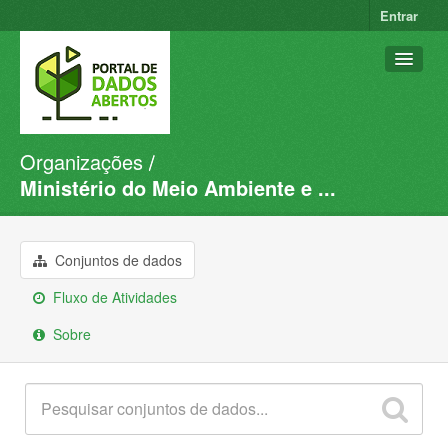
Entrar
Organizações
Conjuntos de dados
Ministério do Meio Ambiente e ...
Organizações
Grupos
Conjuntos de dados
Sobre
Fluxo de Atividades
Sobre