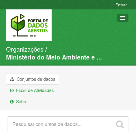
Entrar
Organizações
Conjuntos de dados
Ministério do Meio Ambiente e ...
Organizações
Grupos
Conjuntos de dados
Sobre
Fluxo de Atividades
Sobre