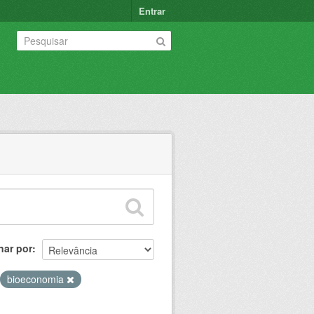
Entrar
nar por
bioeconomia