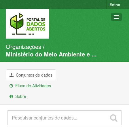
Entrar
Organizações
Conjuntos de dados
Ministério do Meio Ambiente e ...
Organizações
Grupos
Conjuntos de dados
Sobre
Fluxo de Atividades
Sobre