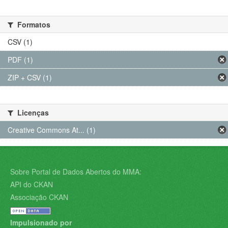
Formatos
CSV (1)
PDF (1)
ZIP + CSV (1)
Licenças
Creative Commons At... (1)
Sobre Portal de Dados Abertos do MMA:
API do CKAN
Associação CKAN
Impulsionado por