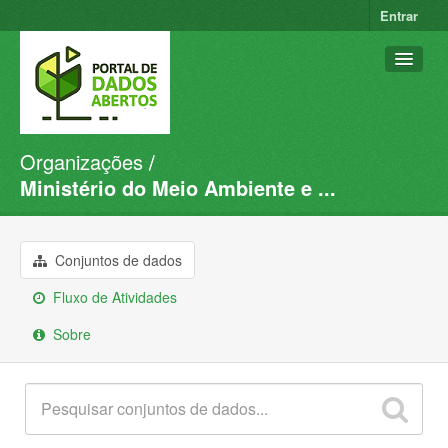
Entrar
Organizações
Conjuntos de dados
Ministério do Meio Ambiente e ...
Organizações
Grupos
Conjuntos de dados
Sobre
Fluxo de Atividades
Sobre