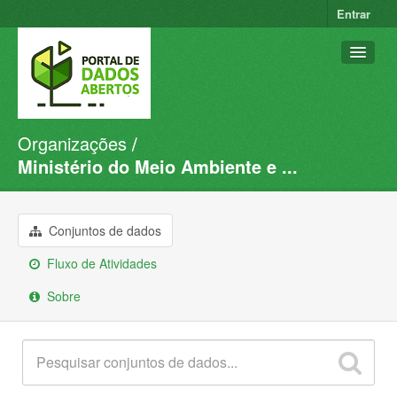
Entrar
Organizações
Conjuntos de dados
Ministério do Meio Ambiente e ...
Organizações
Grupos
Conjuntos de dados
Sobre
Fluxo de Atividades
Sobre