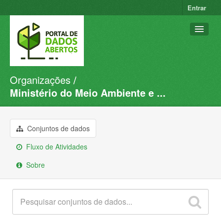
Entrar
Organizações
Conjuntos de dados
Ministério do Meio Ambiente e ...
Organizações
Grupos
Conjuntos de dados
Sobre
Fluxo de Atividades
Sobre