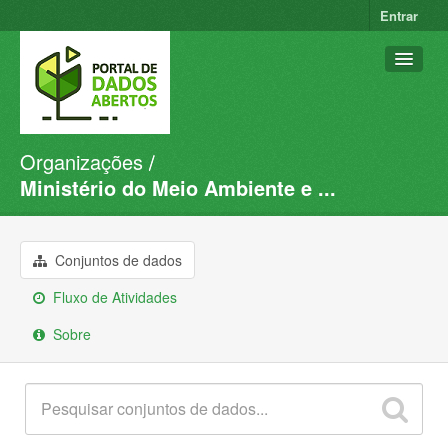
Entrar
Organizações
Conjuntos de dados
Ministério do Meio Ambiente e ...
Organizações
Grupos
Conjuntos de dados
Sobre
Fluxo de Atividades
Sobre