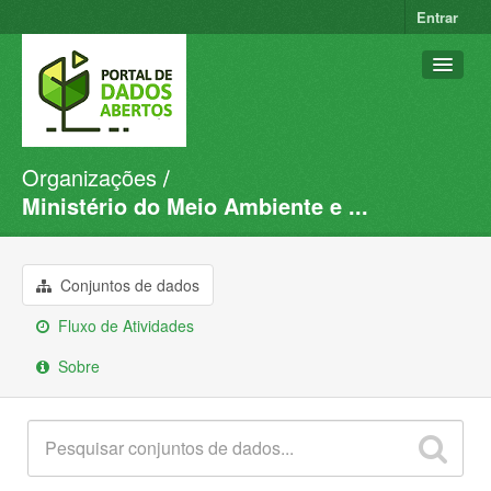
Entrar
Organizações
Conjuntos de dados
Ministério do Meio Ambiente e ...
Organizações
Grupos
Conjuntos de dados
Sobre
Fluxo de Atividades
Sobre