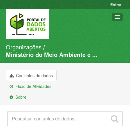
Entrar
Organizações
Conjuntos de dados
Ministério do Meio Ambiente e ...
Organizações
Grupos
Conjuntos de dados
Sobre
Fluxo de Atividades
Sobre