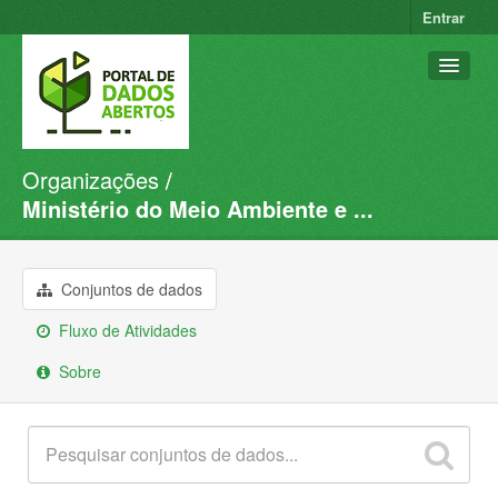
Entrar
Organizações
Conjuntos de dados
Ministério do Meio Ambiente e ...
Organizações
Grupos
Conjuntos de dados
Sobre
Fluxo de Atividades
Sobre