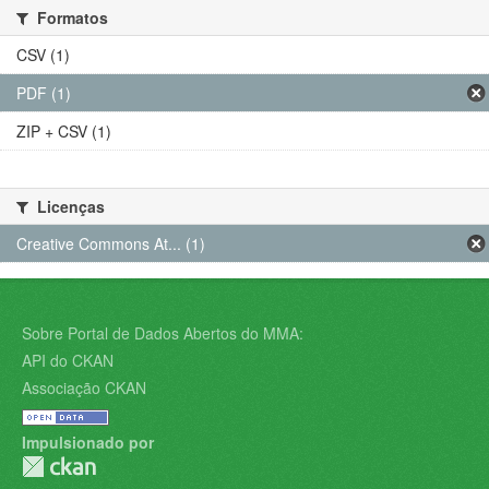
Formatos
CSV (1)
PDF (1)
ZIP + CSV (1)
Licenças
Creative Commons At... (1)
Sobre Portal de Dados Abertos do MMA:
API do CKAN
Associação CKAN
Impulsionado por