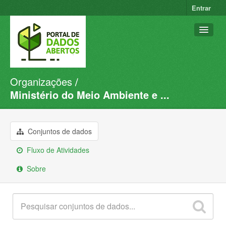
Entrar
Organizações
Conjuntos de dados
Ministério do Meio Ambiente e ...
Organizações
Grupos
Conjuntos de dados
Sobre
Fluxo de Atividades
Sobre