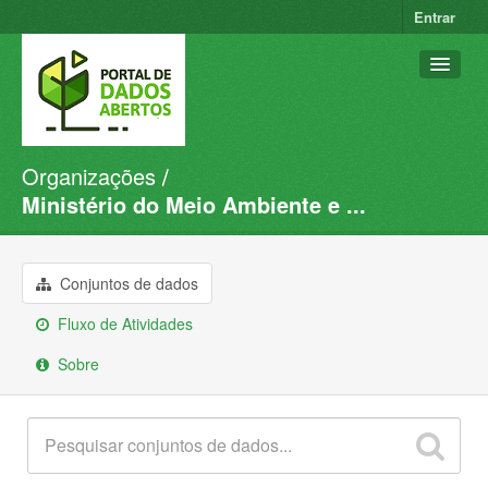
Entrar
Organizações
Conjuntos de dados
Ministério do Meio Ambiente e ...
Organizações
Grupos
Conjuntos de dados
Sobre
Fluxo de Atividades
Sobre