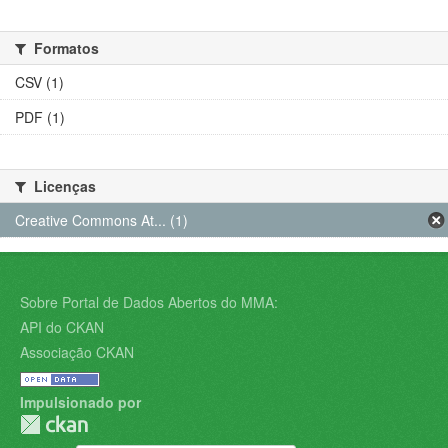
Formatos
CSV (1)
PDF (1)
Licenças
Creative Commons At... (1)
Sobre Portal de Dados Abertos do MMA:
API do CKAN
Associação CKAN
Impulsionado por