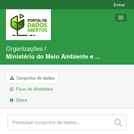
Entrar
Organizações
Conjuntos de dados
Ministério do Meio Ambiente e ...
Organizações
Grupos
Conjuntos de dados
Sobre
Fluxo de Atividades
Sobre