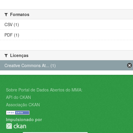
Formatos
CSV (1)
PDF (1)
Licenças
Creative Commons At... (1)
Sobre Portal de Dados Abertos do MMA:
API do CKAN
Associação CKAN
Impulsionado por