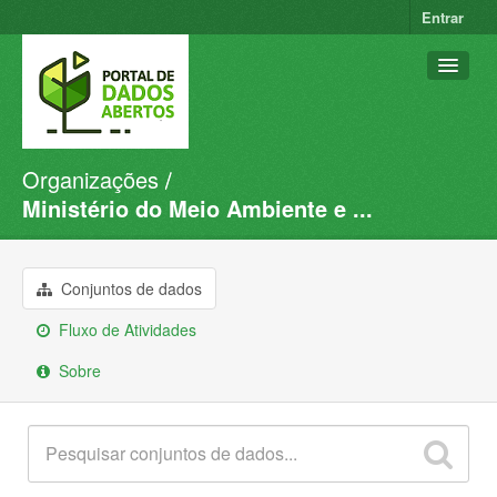
Entrar
Organizações
Conjuntos de dados
Ministério do Meio Ambiente e ...
Organizações
Grupos
Conjuntos de dados
Sobre
Fluxo de Atividades
Sobre