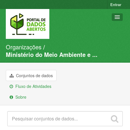
Entrar
Organizações
Conjuntos de dados
Ministério do Meio Ambiente e ...
Organizações
Grupos
Conjuntos de dados
Sobre
Fluxo de Atividades
Sobre