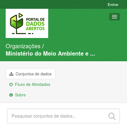
Entrar
Organizações
Conjuntos de dados
Ministério do Meio Ambiente e ...
Organizações
Grupos
Conjuntos de dados
Sobre
Fluxo de Atividades
Sobre