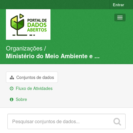
Entrar
Organizações
Conjuntos de dados
Ministério do Meio Ambiente e ...
Organizações
Grupos
Conjuntos de dados
Sobre
Fluxo de Atividades
Sobre