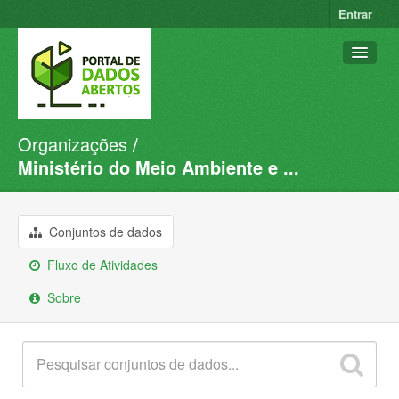
Entrar
Organizações
Conjuntos de dados
Ministério do Meio Ambiente e ...
Organizações
Grupos
Conjuntos de dados
Sobre
Fluxo de Atividades
Sobre