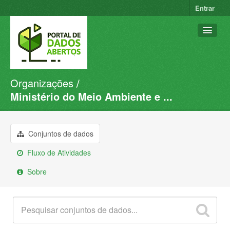
Entrar
Organizações
Conjuntos de dados
Ministério do Meio Ambiente e ...
Organizações
Grupos
Conjuntos de dados
Sobre
Fluxo de Atividades
Sobre