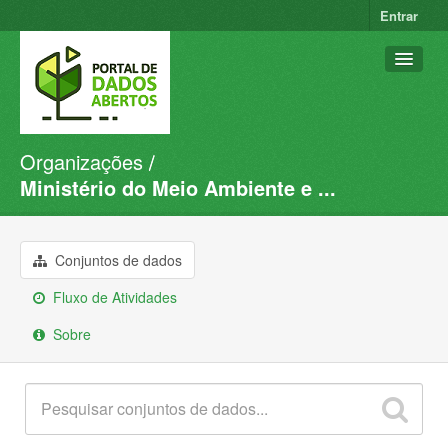
Entrar
Organizações
Conjuntos de dados
Ministério do Meio Ambiente e ...
Organizações
Grupos
Conjuntos de dados
Sobre
Fluxo de Atividades
Sobre