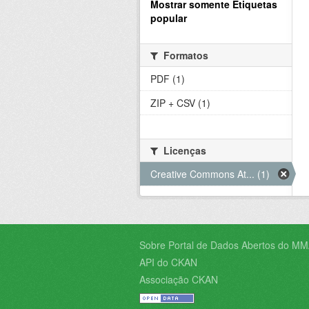
Mostrar somente Etiquetas
popular
Formatos
PDF (1)
ZIP + CSV (1)
Licenças
Creative Commons At... (1)
Sobre Portal de Dados Abertos do MM
API do CKAN
Associação CKAN