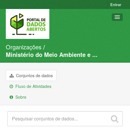
Entrar
Organizações
Conjuntos de dados
Ministério do Meio Ambiente e ...
Organizações
Grupos
Conjuntos de dados
Sobre
Fluxo de Atividades
Sobre