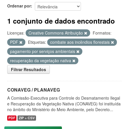
Ordenar por
1 conjunto de dados encontrado
Licenças:
Creative Commons Atribuição
Formatos:
PDF
Etiquetas:
combate aos incêndios florestais
pagamento por serviços ambientais
recuperação da vegetação nativa
Filtrar Resultados
CONAVEG / PLANAVEG
A Comissão-Executiva para Controle do Desmatamento Ilegal
e Recuperação da Vegetação Nativa (CONAVEG) foi instituída
no âmbito do Ministério do Meio Ambiente, pelo Decreto...
PDF
ZIP + CSV