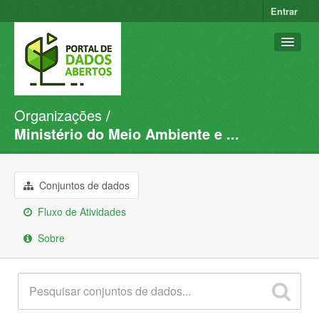
Entrar
Organizações
Conjuntos de dados
Ministério do Meio Ambiente e ...
Organizações
Grupos
Conjuntos de dados
Sobre
Fluxo de Atividades
Sobre