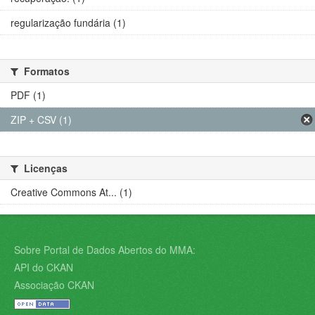
regularização fundária (1)
Formatos
PDF (1)
ZIP + CSV (1)
Licenças
Creative Commons At... (1)
Sobre Portal de Dados Abertos do MMA:
API do CKAN
Associação CKAN