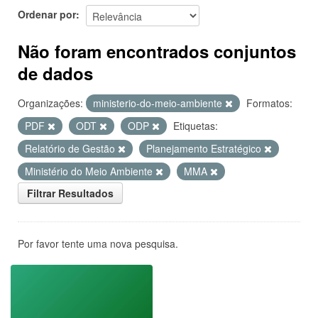
Ordenar por
Não foram encontrados conjuntos
de dados
Organizações:
ministerio-do-meio-ambiente
Formatos:
PDF
ODT
ODP
Etiquetas:
Relatório de Gestão
Planejamento Estratégico
Ministério do Meio Ambiente
MMA
Filtrar Resultados
Por favor tente uma nova pesquisa.