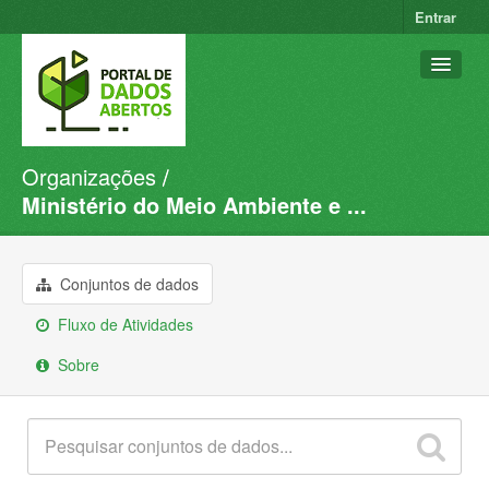
Entrar
Organizações
Conjuntos de dados
Ministério do Meio Ambiente e ...
Organizações
Grupos
Conjuntos de dados
Sobre
Fluxo de Atividades
Sobre