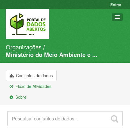
Entrar
Organizações
Conjuntos de dados
Ministério do Meio Ambiente e ...
Organizações
Grupos
Conjuntos de dados
Sobre
Fluxo de Atividades
Sobre