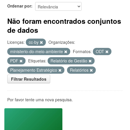
Ordenar por
Não foram encontrados conjuntos
de dados
Licenças:
cc-by
Organizações:
ministerio-do-meio-ambiente
Formatos:
ODT
PDF
Etiquetas:
Relatório de Gestão
Planejamento Estratégico
Relatórios
Filtrar Resultados
Por favor tente uma nova pesquisa.