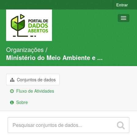
Entrar
Organizações
Conjuntos de dados
Ministério do Meio Ambiente e ...
Organizações
Grupos
Conjuntos de dados
Sobre
Fluxo de Atividades
Sobre