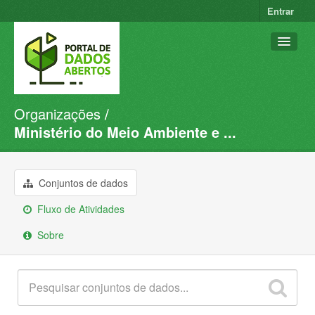
Entrar
Organizações
Conjuntos de dados
Ministério do Meio Ambiente e ...
Organizações
Grupos
Conjuntos de dados
Sobre
Fluxo de Atividades
Sobre