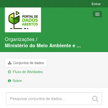
Entrar
Organizações
Conjuntos de dados
Ministério do Meio Ambiente e ...
Organizações
Grupos
Conjuntos de dados
Sobre
Fluxo de Atividades
Sobre