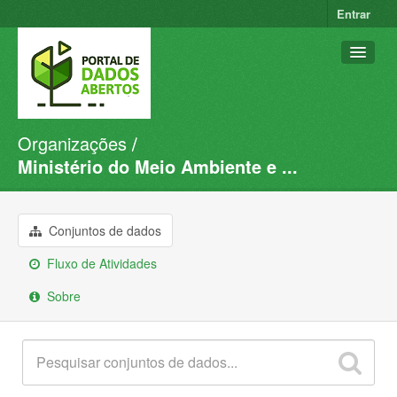
Entrar
Organizações
Conjuntos de dados
Ministério do Meio Ambiente e ...
Organizações
Grupos
Conjuntos de dados
Sobre
Fluxo de Atividades
Sobre