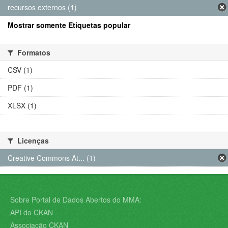
recursos externos (1)
Mostrar somente Etiquetas popular
Formatos
CSV (1)
PDF (1)
XLSX (1)
Licenças
Creative Commons At... (1)
Sobre Portal de Dados Abertos do MMA:
API do CKAN
Associação CKAN