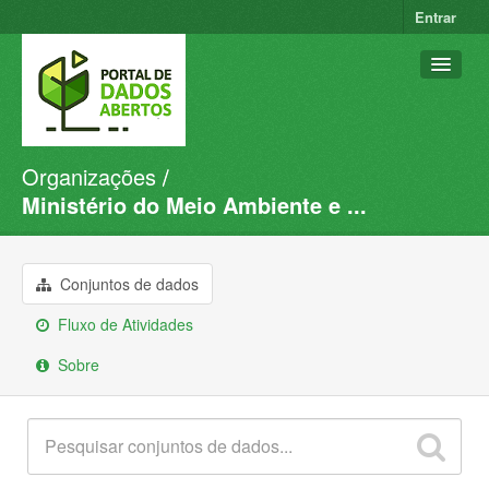
Entrar
Organizações
Conjuntos de dados
Ministério do Meio Ambiente e ...
Organizações
Grupos
Conjuntos de dados
Sobre
Fluxo de Atividades
Sobre