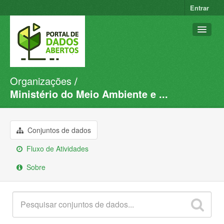
Entrar
Organizações
Conjuntos de dados
Ministério do Meio Ambiente e ...
Organizações
Grupos
Conjuntos de dados
Sobre
Fluxo de Atividades
Sobre